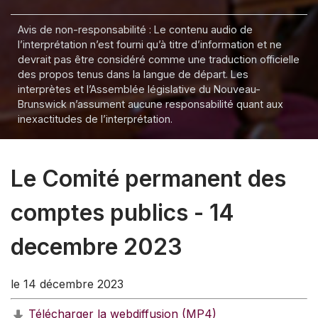
Avis de non-responsabilité : Le contenu audio de
l’interprétation n’est fourni qu’à titre d’information et ne
devrait pas être considéré comme une traduction officielle
des propos tenus dans la langue de départ. Les
interprètes et l’Assemblée législative du Nouveau-
Brunswick n’assument aucune responsabilité quant aux
inexactitudes de l’interprétation.
Le Comité permanent des
comptes publics - 14
decembre 2023
le 14 décembre 2023
Télécharger la webdiffusion (MP4)