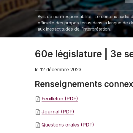
Avis de non-responsabilité : Le contenu audio de
officielle des propos tenus dans la langue de 
aux inexactitudes de l’interprétation.
60e législature | 3e 
le 12 décembre 2023
Renseignements conne
Feuilleton (PDF)
Journal (PDF)
Questions orales (PDF)