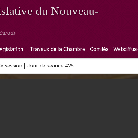
slative
du Nouveau-
 Canada
égislation
Travaux de la Chambre
Comités
Webdiffus
 3e session | Jour de séance #25