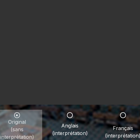
Original
Anglais
Français
(sans
(interprétation)
(interprétation
interprétation)