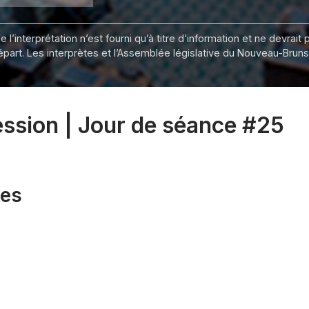
 l’interprétation n’est fourni qu’à titre d’information et ne devra
départ. Les interprètes et l’Assemblée législative du Nouveau-Bru
session | Jour de séance #25
xes