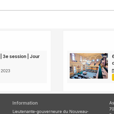
 | 3e session | Jour
 2023
Information
As
70
Lieutenante-gouverneure du Nouveau-