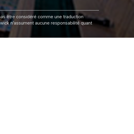
it pas être considéré comme une traduction
nswick n’assument aucune responsabilité quant