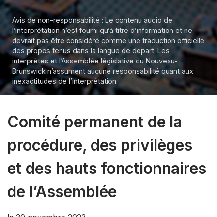
Avis de non-responsabilité : Le contenu audio de
l’interprétation n’est fourni qu’à titre d’information et ne
devrait pas être considéré comme une traduction officielle
des propos tenus dans la langue de départ. Les
interprètes et l’Assemblée législative du Nouveau-
Brunswick n’assument aucune responsabilité quant aux
inexactitudes de l’interprétation.
Comité permanent de la
procédure, des privilèges
et des hauts fonctionnaires
de l’Assemblée