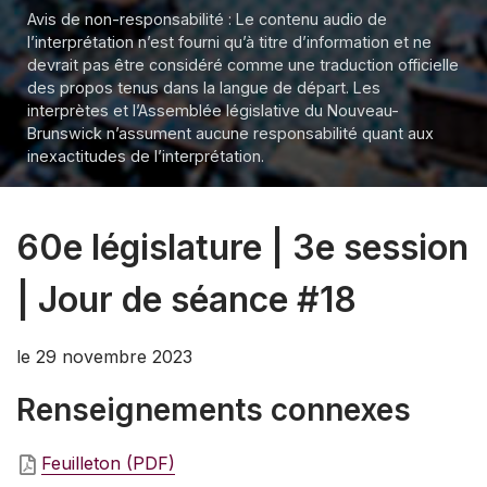
Avis de non-responsabilité : Le contenu audio de
l’interprétation n’est fourni qu’à titre d’information et ne
devrait pas être considéré comme une traduction officielle
des propos tenus dans la langue de départ. Les
interprètes et l’Assemblée législative du Nouveau-
Brunswick n’assument aucune responsabilité quant aux
inexactitudes de l’interprétation.
60e législature | 3e session
| Jour de séance #18
le 29 novembre 2023
Renseignements connexes
Feuilleton (PDF)