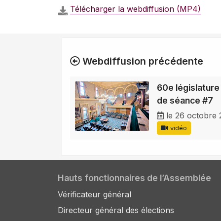
Télécharger la webdiffusion (MP4)
Webdiffusion précédente
60e législature
de séance #7
le 26 octobre
vidéo
Hauts fonctionnaires de l’Assemblée
Vérificateur général
Directeur général des élections