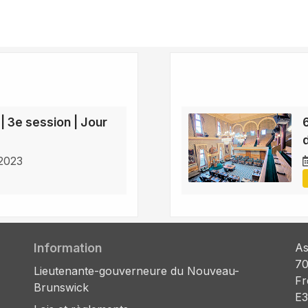
 | 3e session | Jour
 2023
Information
As
70
Lieutenante-gouverneure du Nouveau-
Fr
Brunswick
E3