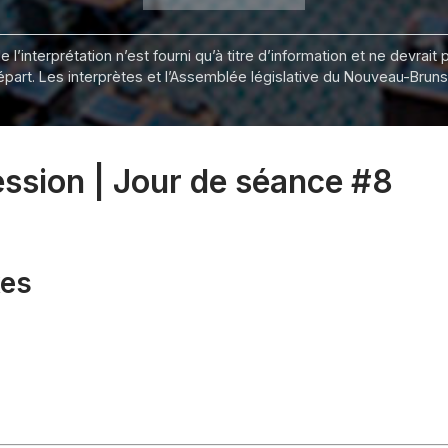
 l’interprétation n’est fourni qu’à titre d’information et ne devra
départ. Les interprètes et l’Assemblée législative du Nouveau-Bru
session | Jour de séance #8
xes