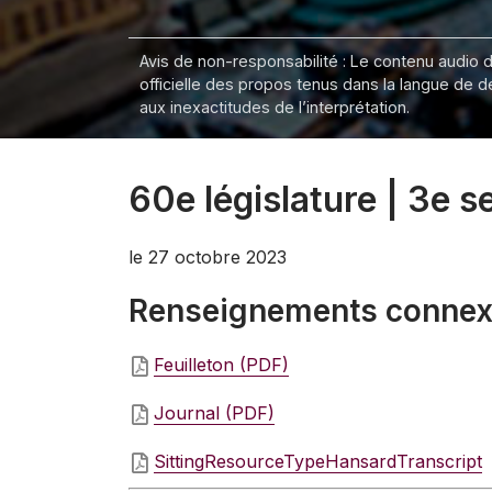
Avis de non-responsabilité : Le contenu audio de
officielle des propos tenus dans la langue de 
aux inexactitudes de l’interprétation.
60e législature | 3e 
le 27 octobre 2023
Renseignements conne
Feuilleton (PDF)
Journal (PDF)
SittingResourceTypeHansardTranscript