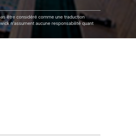
it pas être considéré comme une traduction
nswick n’assument aucune responsabilité quant