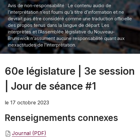
Avis de non-responsabilité : Le contenu audio de
l’interprétation n’est fourni qu’à titre d’information et ne
devrait pas être considéré comme une traduction officielle
des propos tenus dans la langue de départ. Les
interprètes et l’Assemblée législative du Nouveau-
Brunswick n’assument aucune responsabilité quant aux
inexactitudes de l’interprétation.
60e législature | 3e session
| Jour de séance #1
le 17 octobre 2023
Renseignements connexes
Journal (PDF)