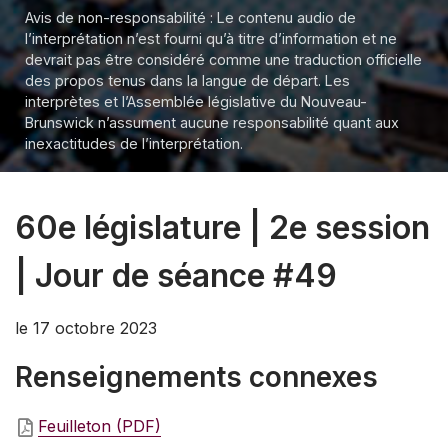
Avis de non-responsabilité : Le contenu audio de
l’interprétation n’est fourni qu’à titre d’information et ne
devrait pas être considéré comme une traduction officielle
des propos tenus dans la langue de départ. Les
interprètes et l’Assemblée législative du Nouveau-
Brunswick n’assument aucune responsabilité quant aux
inexactitudes de l’interprétation.
60e législature | 2e session
| Jour de séance #49
le 17 octobre 2023
Renseignements connexes
Feuilleton (PDF)