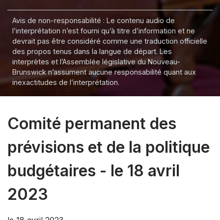
Avis de non-responsabilité : Le contenu audio de
l’interprétation n’est fourni qu’à titre d’information et ne
devrait pas être considéré comme une traduction officielle
des propos tenus dans la langue de départ. Les
interprètes et l’Assemblée législative du Nouveau-
Brunswick n’assument aucune responsabilité quant aux
inexactitudes de l’interprétation.
Comité permanent des
prévisions et de la politique
budgétaires - le 18 avril
2023