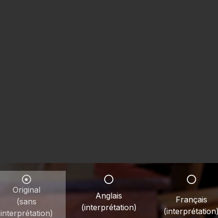
Original
Anglais
Français
(sans
(interprétation)
(interprétation
interprétation)