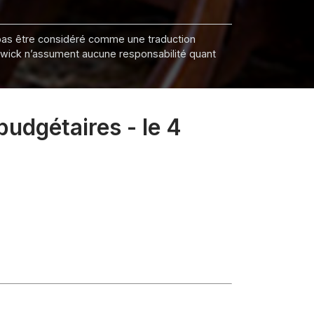
it pas être considéré comme une traduction
nswick n’assument aucune responsabilité quant
budgétaires - le 4