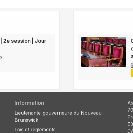
 | 2e session | Jour
e
23
Information
As
70
Lieutenante-gouverneure du Nouveau-
Fr
Brunswick
E3
Lois et règlements
C