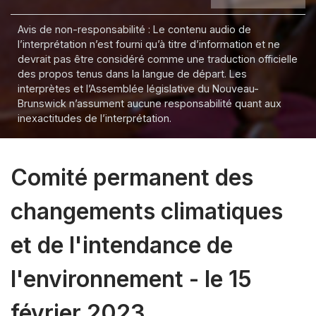
Avis de non-responsabilité : Le contenu audio de
l’interprétation n’est fourni qu’à titre d’information et ne
devrait pas être considéré comme une traduction officielle
des propos tenus dans la langue de départ. Les
interprètes et l’Assemblée législative du Nouveau-
Brunswick n’assument aucune responsabilité quant aux
inexactitudes de l’interprétation.
Comité permanent des
changements climatiques
et de l'intendance de
l'environnement - le 15
février 2023