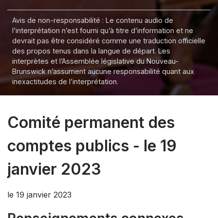
Avis de non-responsabilité : Le contenu audio de
l’interprétation n’est fourni qu’à titre d’information et ne
devrait pas être considéré comme une traduction officielle
des propos tenus dans la langue de départ. Les
interprètes et l’Assemblée législative du Nouveau-
Brunswick n’assument aucune responsabilité quant aux
inexactitudes de l’interprétation.
Comité permanent des
comptes publics - le 19
janvier 2023
le 19 janvier 2023