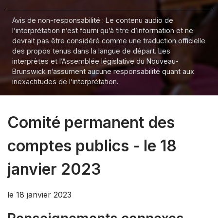
Avis de non-responsabilité : Le contenu audio de
l’interprétation n’est fourni qu’à titre d’information et ne
devrait pas être considéré comme une traduction officielle
des propos tenus dans la langue de départ. Les
interprètes et l’Assemblée législative du Nouveau-
Brunswick n’assument aucune responsabilité quant aux
inexactitudes de l’interprétation.
Comité permanent des
comptes publics - le 18
janvier 2023
le 18 janvier 2023