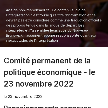
Avis de non-responsabilité : Le contenu audio de
l’interprétation n’est fourni qu’à titre d’information et ne
devrait pas être considéré comme une traduction officielle
des propos tenus dans la langue de départ. Les
interprètes et l’Assemblée législative du Nouveau-
Brunswick n’assument aucune responsabilité quant aux
inexactitudes de l’interprétation.
Comité permanent de la
politique économique - le
23 novembre 2022
le 23 novembre 2022