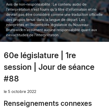
Avis de non-responsabilité : Le contenu audio de
l’interprétation n’est fourni qu’à titre d’information et ne
devrait pas être considéré comme une traduction officielle
des propos tenus dans la langue de départ. Les
interprètes et l’Assemblée législative du Nouveau-
Brunswick n’assument aucune responsabilité quant aux
inexactitudes de l’interprétation.
60e législature | 1re
session | Jour de séance
#88
le 5 octobre 2022
Renseignements connexes