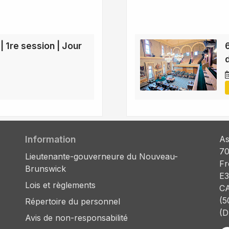
| 1re session | Jour
Information
As
70
Lieutenante-gouverneure du Nouveau-
Fr
Brunswick
E3
Lois et règlements
C
(5
Répertoire du personnel
(D
Avis de non-responsabilité