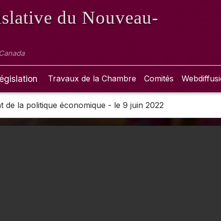
slative
du Nouveau-
 Canada
égislation
Travaux de la Chambre
Comités
Webdiffus
de la politique économique - le 9 juin 2022