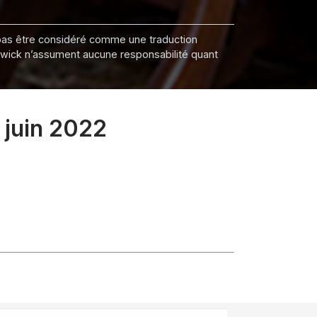
it pas être considéré comme une traduction
nswick n’assument aucune responsabilité quant
 juin 2022