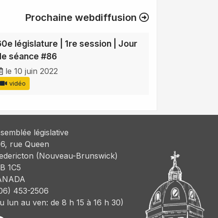
Prochaine webdiffusion
60e législature | 1re session | Jour
de séance #86
le 10 juin 2022
vidéo
semblée législative
6, rue Queen
edericton (Nouveau-Brunswick)
B 1C5
ANADA
06) 453-2506
u lun au ven: de 8 h 15 à 16 h 30)