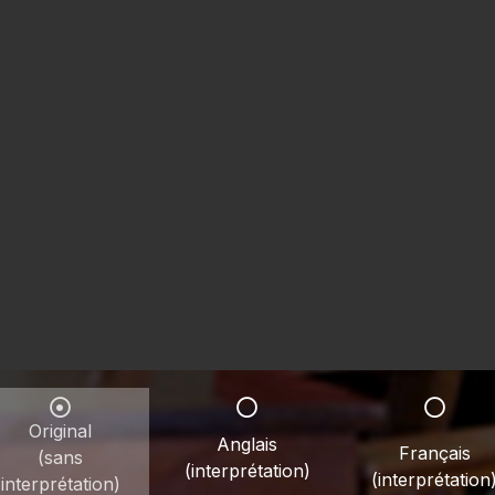
Original
Anglais
Français
(sans
(interprétation)
(interprétation
interprétation)