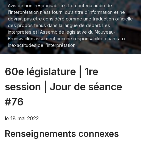
Avis de non-responsabilité : Le contenu audio de
l’interprétation n’est fourni qu’à titre d’information et ne
devrait pas être considéré comme une traduction officielle
des propos tenus dans la langue de départ. Les
interprètes et l’Assemblée législative du Nouveau-
Brunswick n’assument aucune responsabilité quant aux
inexactitudes de l’interprétation.
60e législature | 1re
session | Jour de séance
#76
le 18 mai 2022
Renseignements connexes