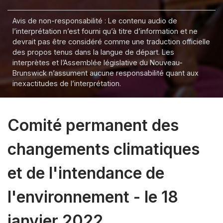
Avis de non-responsabilité : Le contenu audio de
l’interprétation n’est fourni qu’à titre d’information et ne
devrait pas être considéré comme une traduction officielle
des propos tenus dans la langue de départ. Les
interprètes et l’Assemblée législative du Nouveau-
Brunswick n’assument aucune responsabilité quant aux
inexactitudes de l’interprétation.
Comité permanent des
changements climatiques
et de l'intendance de
l'environnement - le 18
janvier 2022