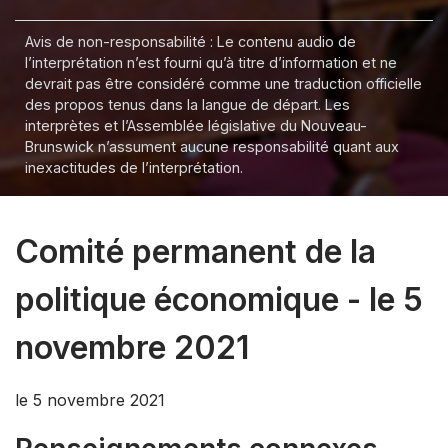
Avis de non-responsabilité : Le contenu audio de
l’interprétation n’est fourni qu’à titre d’information et ne
devrait pas être considéré comme une traduction officielle
des propos tenus dans la langue de départ. Les
interprètes et l’Assemblée législative du Nouveau-
Brunswick n’assument aucune responsabilité quant aux
inexactitudes de l’interprétation.
Comité permanent de la
politique économique - le 5
novembre 2021
le 5 novembre 2021