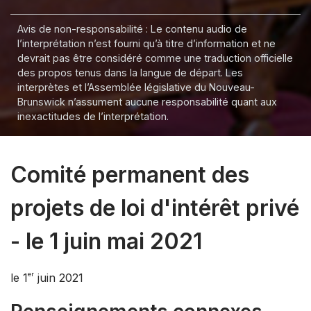
Avis de non-responsabilité : Le contenu audio de
l’interprétation n’est fourni qu’à titre d’information et ne
devrait pas être considéré comme une traduction officielle
des propos tenus dans la langue de départ. Les
interprètes et l’Assemblée législative du Nouveau-
Brunswick n’assument aucune responsabilité quant aux
inexactitudes de l’interprétation.
Comité permanent des
projets de loi d'intérêt privé
- le 1 juin mai 2021
er
le 1
juin 2021