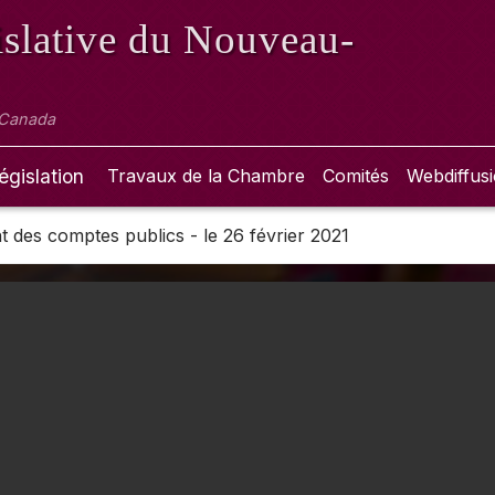
slative
du Nouveau-
 Canada
égislation
Travaux de la Chambre
Comités
Webdiffus
 des comptes publics - le 26 février 2021