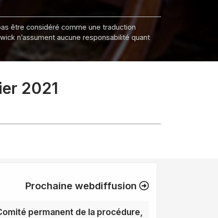
it pas être considéré comme une traduction
nswick n’assument aucune responsabilité quant
ier 2021
Prochaine webdiffusion
Comité permanent de la procédure,