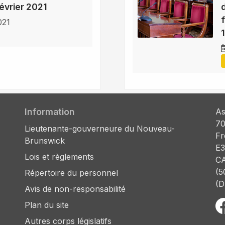
février 2021
021
Information
As
70
Lieutenante-gouverneure du Nouveau-
Fr
Brunswick
E3
Lois et règlements
C
(5
Répertoire du personnel
(D
Avis de non-responsabilité
Plan du site
Autres corps législatifs