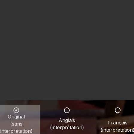
Original
Anglais
Français
(sans
(interprétation)
(interprétation
interprétation)