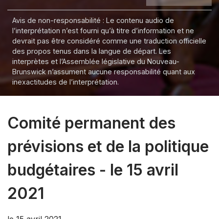
Avis de non-responsabilité : Le contenu audio de
l’interprétation n’est fourni qu’à titre d’information et ne
devrait pas être considéré comme une traduction officielle
des propos tenus dans la langue de départ. Les
interprètes et l’Assemblée législative du Nouveau-
Brunswick n’assument aucune responsabilité quant aux
inexactitudes de l’interprétation.
Comité permanent des
prévisions et de la politique
budgétaires - le 15 avril
2021