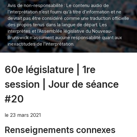
Avis de non-responsabilité : Le contenu audio de
l’interprétation n’est fourni qu’à titre d’information et ne
devrait pas être considéré comme une traduction officielle
des propos tenus dans la langue de départ. Les
interprètes et l’Assemblée législative du Nouveau-
Brunswick n’assument aucune responsabilité quant aux
inexactitudes de l’interprétation.
60e législature | 1re
session | Jour de séance
#20
le 23 mars 2021
Renseignements connexes