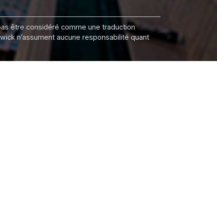
it pas être considéré comme une traduction
nswick n’assument aucune responsabilité quant