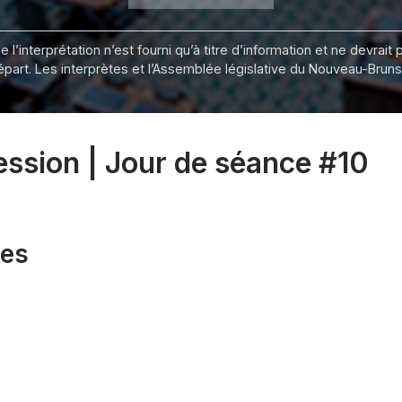
 l’interprétation n’est fourni qu’à titre d’information et ne devra
départ. Les interprètes et l’Assemblée législative du Nouveau-Bru
session | Jour de séance #10
xes