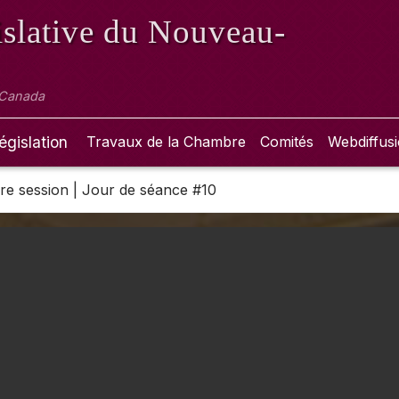
slative
du Nouveau-
 Canada
égislation
Travaux de la Chambre
Comités
Webdiffus
 1re session | Jour de séance #10