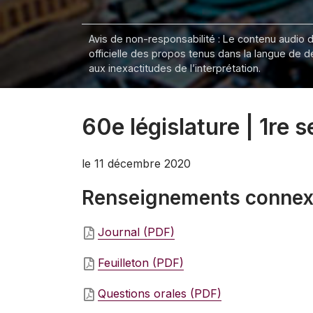
Avis de non-responsabilité : Le contenu audio de
officielle des propos tenus dans la langue de 
aux inexactitudes de l’interprétation.
60e législature | 1re 
le 11 décembre 2020
Renseignements conne
Journal (PDF)
Feuilleton (PDF)
Questions orales (PDF)