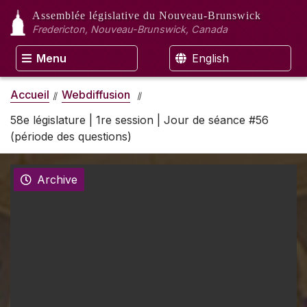
Assemblée législative
du Nouveau-Brunswick
Fredericton, Nouveau-Brunswick, Canada
Menu
English
Accueil
Webdiffusion
58e législature | 1re session | Jour de séance #56
(période des questions)
Archive