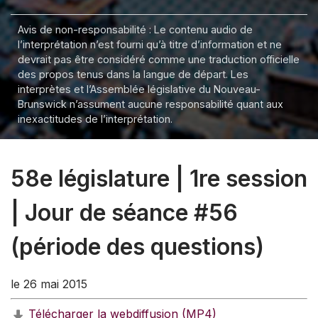
Avis de non-responsabilité : Le contenu audio de
l’interprétation n’est fourni qu’à titre d’information et ne
devrait pas être considéré comme une traduction officielle
des propos tenus dans la langue de départ. Les
interprètes et l’Assemblée législative du Nouveau-
Brunswick n’assument aucune responsabilité quant aux
inexactitudes de l’interprétation.
58e législature | 1re session
| Jour de séance #56
(période des questions)
le 26 mai 2015
Télécharger la webdiffusion (MP4)