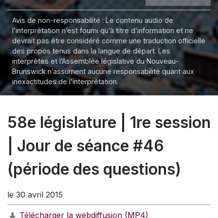
Avis de non-responsabilité : Le contenu audio de
l’interprétation n’est fourni qu’à titre d’information et ne
devrait pas être considéré comme une traduction officielle
des propos tenus dans la langue de départ. Les
interprètes et l’Assemblée législative du Nouveau-
Brunswick n’assument aucune responsabilité quant aux
inexactitudes de l’interprétation.
58e législature | 1re session
| Jour de séance #46
(période des questions)
le 30 avril 2015
Télécharger la webdiffusion (MP4)