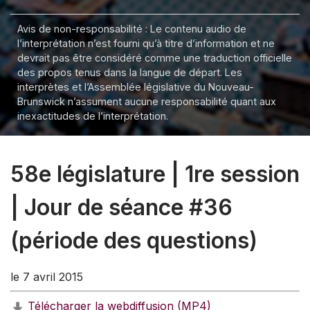
Avis de non-responsabilité : Le contenu audio de
l’interprétation n’est fourni qu’à titre d’information et ne
devrait pas être considéré comme une traduction officielle
des propos tenus dans la langue de départ. Les
interprètes et l’Assemblée législative du Nouveau-
Brunswick n’assument aucune responsabilité quant aux
inexactitudes de l’interprétation.
58e législature | 1re session
| Jour de séance #36
(période des questions)
le 7 avril 2015
Télécharger la webdiffusion (MP4)