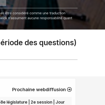
it pas être considéré comme une traduction
nswick n’assument aucune responsabilité quant
période des questions)
Prochaine webdiffusion
58e législature | 2e session | Jour