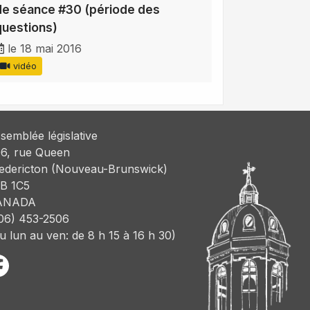
de séance #30 (période des
questions)
le 18 mai 2016
vidéo
semblée législative
6, rue Queen
edericton (Nouveau-Brunswick)
B 1C5
ANADA
06) 453-2506
u lun au ven: de 8 h 15 à 16 h 30)