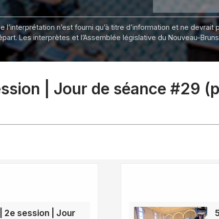
 l’interprétation n’est fourni qu’à titre d’information et ne devra
départ. Les interprètes et l’Assemblée législative du Nouveau-Bru
session | Jour de séance #29 (
| 2e session | Jour