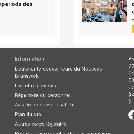
(période des
Information
As
70
Lieutenante-gouverneure du Nouveau-
Fr
Brunswick
E3
Lois et règlements
C
(5
Répertoire du personnel
(D
Avis de non-responsabilité
Plan du site
Autres corps législatifs
Portail du personnel et des parlementaires