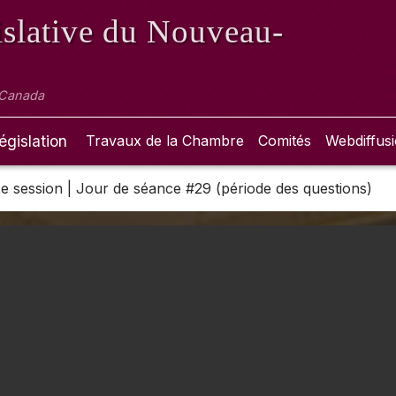
slative
du Nouveau-
 Canada
égislation
Travaux de la Chambre
Comités
Webdiffus
 2e session | Jour de séance #29 (période des questions)