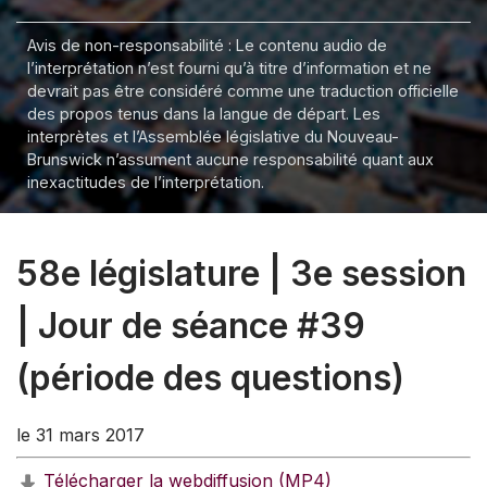
Avis de non-responsabilité : Le contenu audio de
l’interprétation n’est fourni qu’à titre d’information et ne
devrait pas être considéré comme une traduction officielle
des propos tenus dans la langue de départ. Les
interprètes et l’Assemblée législative du Nouveau-
Brunswick n’assument aucune responsabilité quant aux
inexactitudes de l’interprétation.
58e législature | 3e session
| Jour de séance #39
(période des questions)
le 31 mars 2017
Télécharger la webdiffusion (MP4)