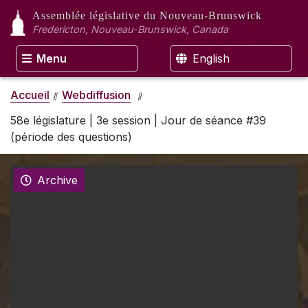
Assemblée législative
du Nouveau-Brunswick
Fredericton, Nouveau-Brunswick, Canada
Menu
English
Accueil
Webdiffusion
58e législature | 3e session | Jour de séance #39
(période des questions)
Archive