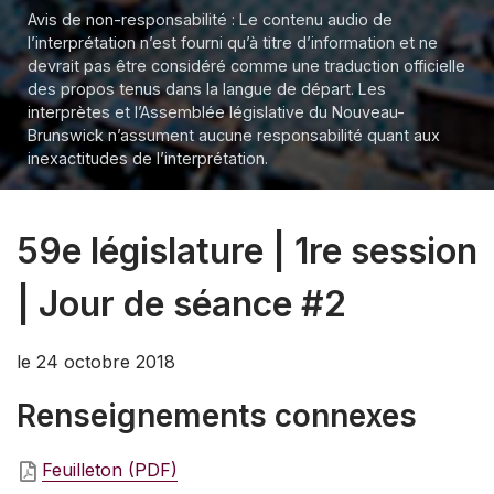
Avis de non-responsabilité : Le contenu audio de
l’interprétation n’est fourni qu’à titre d’information et ne
devrait pas être considéré comme une traduction officielle
des propos tenus dans la langue de départ. Les
interprètes et l’Assemblée législative du Nouveau-
Brunswick n’assument aucune responsabilité quant aux
inexactitudes de l’interprétation.
59e législature | 1re session
| Jour de séance #2
le 24 octobre 2018
Renseignements connexes
Feuilleton (PDF)