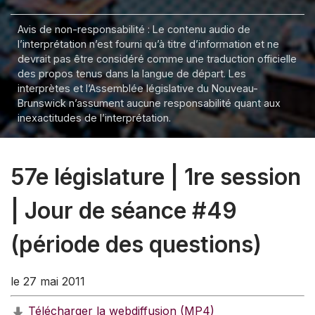
Avis de non-responsabilité : Le contenu audio de
l’interprétation n’est fourni qu’à titre d’information et ne
devrait pas être considéré comme une traduction officielle
des propos tenus dans la langue de départ. Les
interprètes et l’Assemblée législative du Nouveau-
Brunswick n’assument aucune responsabilité quant aux
inexactitudes de l’interprétation.
57e législature | 1re session
| Jour de séance #49
(période des questions)
le 27 mai 2011
Télécharger la webdiffusion (MP4)