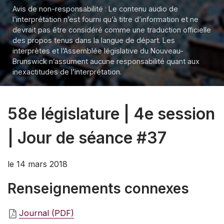
Avis de non-responsabilité : Le contenu audio de
l’interprétation n’est fourni qu’à titre d’information et ne
devrait pas être considéré comme une traduction officielle
des propos tenus dans la langue de départ. Les
interprètes et l’Assemblée législative du Nouveau-
Brunswick n’assument aucune responsabilité quant aux
inexactitudes de l’interprétation.
58e législature | 4e session
| Jour de séance #37
le 14 mars 2018
Renseignements connexes
Journal (PDF)