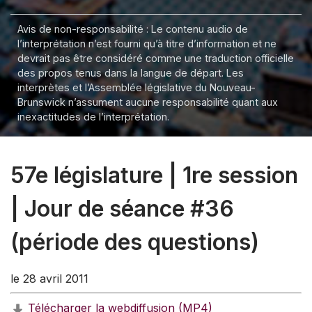
Avis de non-responsabilité : Le contenu audio de
l’interprétation n’est fourni qu’à titre d’information et ne
devrait pas être considéré comme une traduction officielle
des propos tenus dans la langue de départ. Les
interprètes et l’Assemblée législative du Nouveau-
Brunswick n’assument aucune responsabilité quant aux
inexactitudes de l’interprétation.
57e législature | 1re session
| Jour de séance #36
(période des questions)
le 28 avril 2011
Télécharger la webdiffusion (MP4)