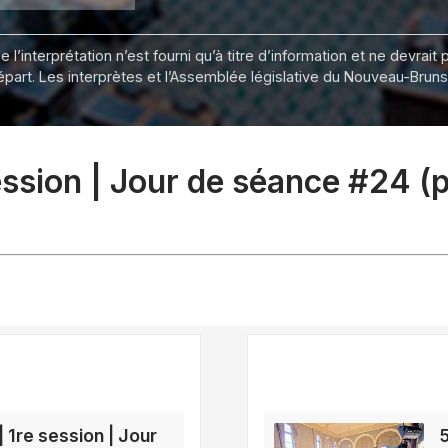
 l’interprétation n’est fourni qu’à titre d’information et ne devra
départ. Les interprètes et l’Assemblée législative du Nouveau-Bru
session | Jour de séance #24 (
| 1re session | Jour
5