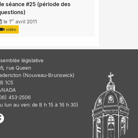
de séance #25 (période des
questions)
er
le 1
avril 2011
vidéo
semblée législative
6, rue Queen
edericton (Nouveau-Brunswick)
B 1C5
ANADA
06) 453-2506
u lun au ven: de 8 h 15 à 16 h 30)