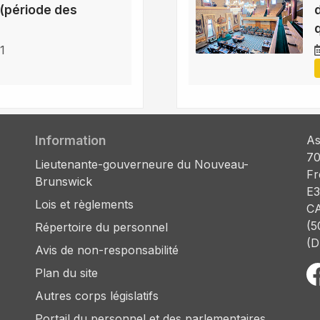
(période des
1
Information
As
70
Lieutenante-gouverneure du Nouveau-
Fr
Brunswick
E3
Lois et règlements
C
(5
Répertoire du personnel
(D
Avis de non-responsabilité
Plan du site
Autres corps législatifs
Portail du personnel et des parlementaires