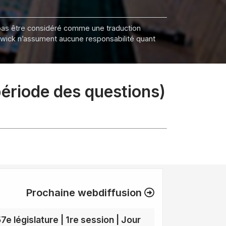
it pas être considéré comme une traduction
nswick n’assument aucune responsabilité quant
période des questions)
Prochaine webdiffusion
7e législature | 1re session | Jour