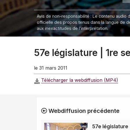
Avis de non-responsabilité : Le contenu audio de
officielle des propos tenus dans la langue de 
aux inexactitudes de l’interprétation.
57e législature | 1re 
le 31 mars 2011
Télécharger la webdiffusion (MP4)
Webdiffusion précédente
57e législature 