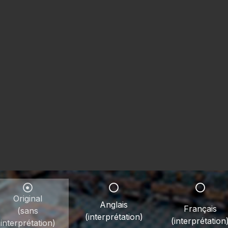
Original
Anglais
Français
(sans
(interprétation)
(interprétation
interprétation)