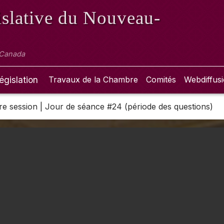
slative
du Nouveau-
 Canada
égislation
Travaux de la Chambre
Comités
Webdiffus
 1re session | Jour de séance #24 (période des questions)