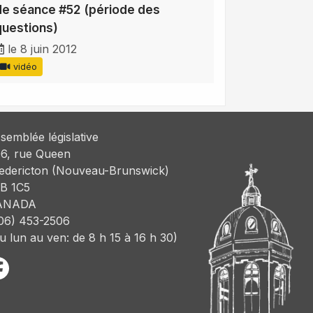
de séance #52 (période des
questions)
le 8 juin 2012
vidéo
semblée législative
6, rue Queen
edericton (Nouveau-Brunswick)
B 1C5
ANADA
06) 453-2506
u lun au ven: de 8 h 15 à 16 h 30)