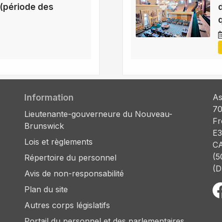
(période des
Information
As
70
Lieutenante-gouverneure du Nouveau-
Fr
Brunswick
E3
Lois et règlements
C
(5
Répertoire du personnel
(D
Avis de non-responsabilité
Plan du site
Autres corps législatifs
Portail du personnel et des parlementaires