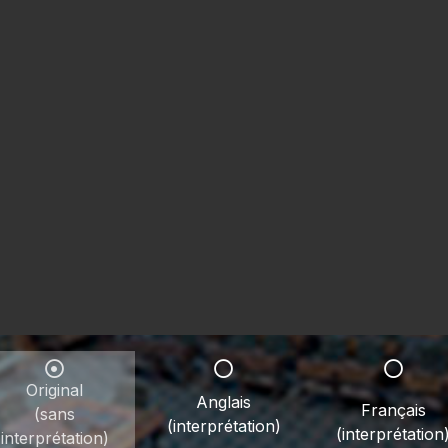
Original
Anglais
Français
(sans
(interprétation)
(interprétation
interprétation)