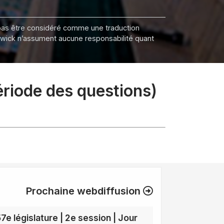
it pas être considéré comme une traduction
nswick n’assument aucune responsabilité quant
ériode des questions)
Prochaine webdiffusion
57e législature | 2e session | Jour