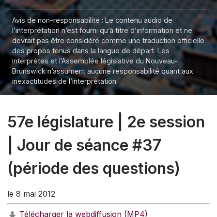
Avis de non-responsabilité : Le contenu audio de
l’interprétation n’est fourni qu’à titre d’information et ne
devrait pas être considéré comme une traduction officielle
des propos tenus dans la langue de départ. Les
interprètes et l’Assemblée législative du Nouveau-
Brunswick n’assument aucune responsabilité quant aux
inexactitudes de l’interprétation.
57e législature | 2e session
| Jour de séance #37
(période des questions)
le 8 mai 2012
Télécharger la webdiffusion (MP4)