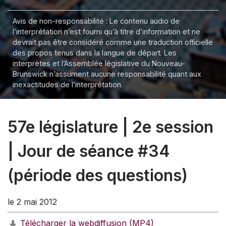
Avis de non-responsabilité : Le contenu audio de
l’interprétation n’est fourni qu’à titre d’information et ne
devrait pas être considéré comme une traduction officielle
des propos tenus dans la langue de départ. Les
interprètes et l’Assemblée législative du Nouveau-
Brunswick n’assument aucune responsabilité quant aux
inexactitudes de l’interprétation.
57e législature | 2e session
| Jour de séance #34
(période des questions)
le 2 mai 2012
Télécharger la webdiffusion (MP4)