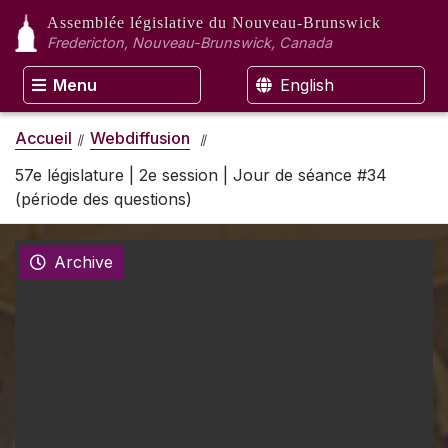
Assemblée législative
du Nouveau-Brunswick
Fredericton, Nouveau-Brunswick, Canada
Menu
English
Accueil
Webdiffusion
57e législature | 2e session | Jour de séance #34
(période des questions)
Archive