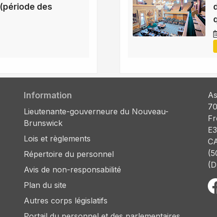
(période des
Information
As
70
Lieutenante-gouverneure du Nouveau-
Fr
Brunswick
E3
Lois et règlements
C
(5
Répertoire du personnel
(D
Avis de non-responsabilité
Plan du site
Autres corps législatifs
Portail du personnel et des parlementaires