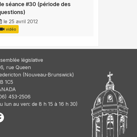
de séance #30 (période des
questions)
le 25 avril 2012
vidéo
semblée législative
6, rue Queen
edericton (Nouveau-Brunswick)
B 1C5
ANADA
06) 453-2506
u lun au ven: de 8 h 15 à 16 h 30)