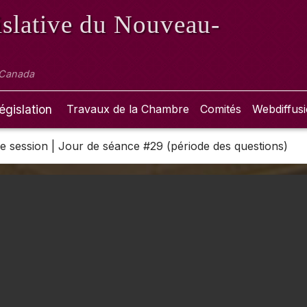
slative
du Nouveau-
 Canada
égislation
Travaux de la Chambre
Comités
Webdiffus
 2e session | Jour de séance #29 (période des questions)