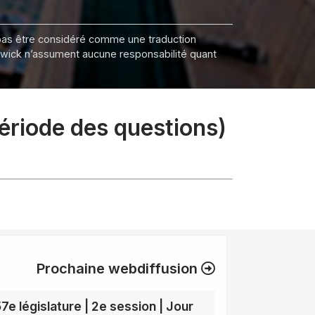
it pas être considéré comme une traduction
nswick n’assument aucune responsabilité quant
période des questions)
Prochaine webdiffusion
57e législature | 2e session | Jour