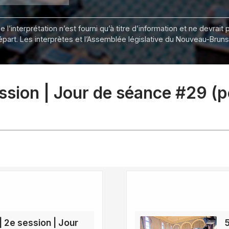
 l’interprétation n’est fourni qu’à titre d’information et ne devra
départ. Les interprètes et l’Assemblée législative du Nouveau-Bru
session | Jour de séance #29 (
| 2e session | Jour