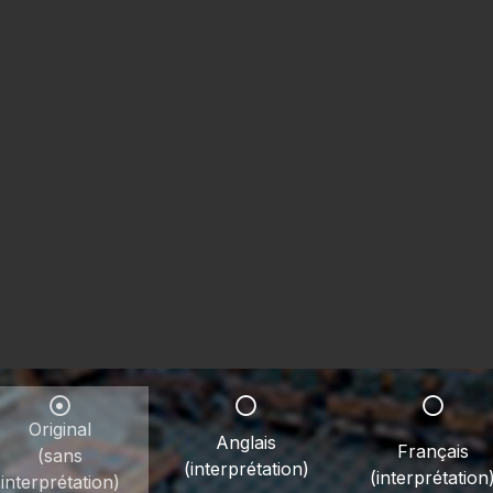
Original
Anglais
Français
(sans
(interprétation)
(interprétation
interprétation)