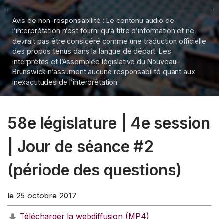
Avis de non-responsabilité : Le contenu audio de
l’interprétation n’est fourni qu’à titre d’information et ne
devrait pas être considéré comme une traduction officielle
des propos tenus dans la langue de départ. Les
interprètes et l’Assemblée législative du Nouveau-
Brunswick n’assument aucune responsabilité quant aux
inexactitudes de l’interprétation.
58e législature | 4e session
| Jour de séance #2
(période des questions)
le 25 octobre 2017
Télécharger la webdiffusion (MP4)