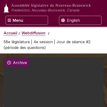
Assemblée législative
du Nouveau-Brunswick
Fredericton, Nouveau-Brunswick, Canada
Menu
English
Accueil
Webdiffusion
58e législature | 4e session | Jour de séance #2
(période des questions)
Archive