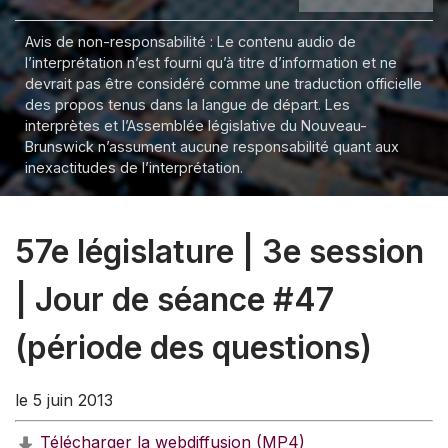
Avis de non-responsabilité : Le contenu audio de
l’interprétation n’est fourni qu’à titre d’information et ne
devrait pas être considéré comme une traduction officielle
des propos tenus dans la langue de départ. Les
interprètes et l’Assemblée législative du Nouveau-
Brunswick n’assument aucune responsabilité quant aux
inexactitudes de l’interprétation.
57e législature | 3e session
| Jour de séance #47
(période des questions)
le 5 juin 2013
Télécharger la webdiffusion (MP4)