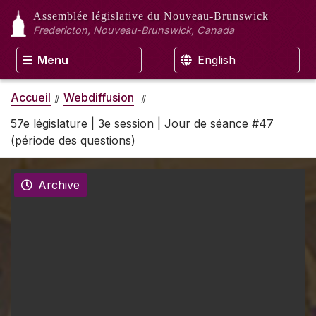
Assemblée législative
du Nouveau-Brunswick
Fredericton, Nouveau-Brunswick, Canada
Menu
English
Accueil
Webdiffusion
57e législature | 3e session | Jour de séance #47
(période des questions)
Archive