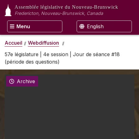
Assemblée législative
du Nouveau-Brunswick
Fredericton, Nouveau-Brunswick, Canada
Menu
English
Accueil
Webdiffusion
57e législature | 4e session | Jour de séance #18
(période des questions)
Archive