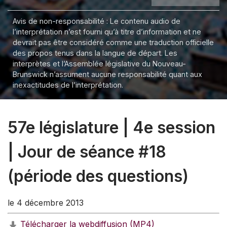
Avis de non-responsabilité : Le contenu audio de
l’interprétation n’est fourni qu’à titre d’information et ne
devrait pas être considéré comme une traduction officielle
des propos tenus dans la langue de départ. Les
interprètes et l’Assemblée législative du Nouveau-
Brunswick n’assument aucune responsabilité quant aux
inexactitudes de l’interprétation.
57e législature | 4e session
| Jour de séance #18
(période des questions)
le 4 décembre 2013
Télécharger la webdiffusion (MP4)