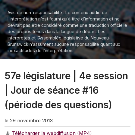
Avis de non-responsabilité : Le contenu audio de
l’interprétation n’est fourni qu’à titre d’information et ne
devrait pas être considéré comme une traduction officielle
des propos tenus dans la langue de départ. Les
interprètes et l’Assemblée législative du Nouveau-
Brunswick n’assument aucune responsabilité quant aux
inexactitudes de l’interprétation.
57e législature | 4e session
| Jour de séance #16
(période des questions)
le 29 novembre 2013
Télécharger la webdiffusion (MP4)