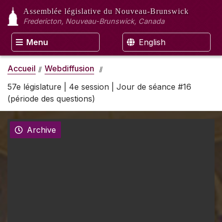
Assemblée législative
du Nouveau-Brunswick
Fredericton, Nouveau-Brunswick, Canada
Menu
English
Accueil
Webdiffusion
57e législature | 4e session | Jour de séance #16
(période des questions)
Archive