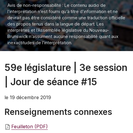
Avis de non-responsabilité : Le contenu audio de
l’interprétation n’est fourni qu’à titre d’information et ne
devrait pas être considéré comme une traduction officielle
des propos tenus dans la langue de départ. Les
interprètes et l’Assemblée législative du Nouveau-
Brunswick n’assument aucune responsabilité quant aux
inexactitudes de l’interprétation.
59e législature | 3e session
| Jour de séance #15
le 19 décembre 2019
Renseignements connexes
Feuilleton (PDF)