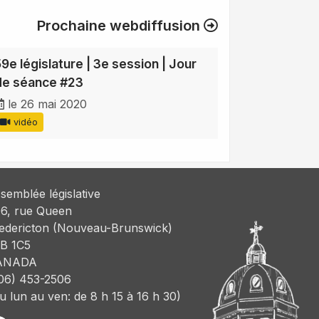
Prochaine webdiffusion
59e législature | 3e session | Jour
de séance #23
le 26 mai 2020
vidéo
semblée législative
6, rue Queen
edericton (Nouveau-Brunswick)
B 1C5
ANADA
06) 453-2506
u lun au ven: de 8 h 15 à 16 h 30)