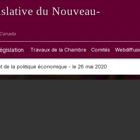
slative
du Nouveau-
 Canada
égislation
Travaux de la Chambre
Comités
Webdiffus
 de la politique économique - le 26 mai 2020