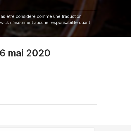
it pas être considéré comme une traduction
nswick n’assument aucune responsabilité quant
26 mai 2020