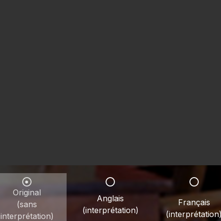
Original
Anglais
Français
(sans
(interprétation)
(interprétation
interprétation)