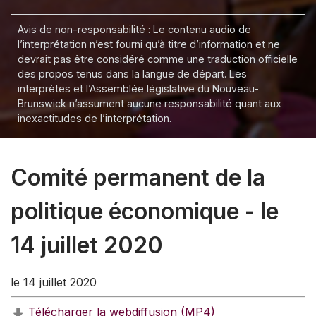
Avis de non-responsabilité : Le contenu audio de
l’interprétation n’est fourni qu’à titre d’information et ne
devrait pas être considéré comme une traduction officielle
des propos tenus dans la langue de départ. Les
interprètes et l’Assemblée législative du Nouveau-
Brunswick n’assument aucune responsabilité quant aux
inexactitudes de l’interprétation.
Comité permanent de la
politique économique - le
14 juillet 2020
le 14 juillet 2020
Télécharger la webdiffusion (MP4)