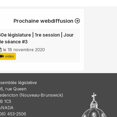
Prochaine webdiffusion
60e législature | 1re session | Jour
de séance #3
le 18 novembre 2020
vidéo
semblée législative
6, rue Queen
edericton (Nouveau-Brunswick)
B 1C5
ANADA
06) 453-2506