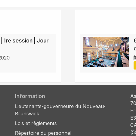
| 1re session | Jour
 2020
Information
As
70
Lieutenante-gouverneure du Nouveau-
Fr
Brunswick
E3
Lois et règlements
C
(5
Répertoire du personnel