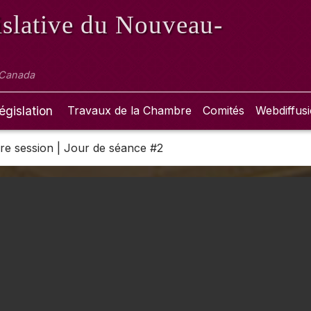
slative
du Nouveau-
 Canada
égislation
Travaux de la Chambre
Comités
Webdiffus
 1re session | Jour de séance #2