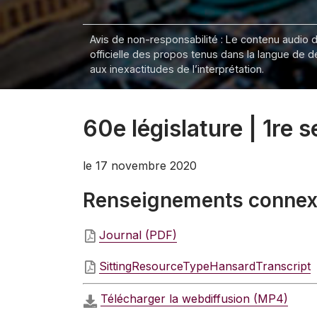
Avis de non-responsabilité : Le contenu audio de
officielle des propos tenus dans la langue de 
aux inexactitudes de l’interprétation.
60e législature | 1re 
le 17 novembre 2020
Renseignements conne
Journal (PDF)
SittingResourceTypeHansardTranscript
Télécharger la webdiffusion (MP4)