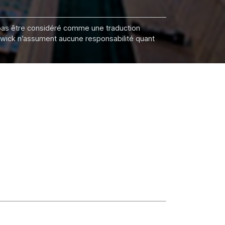
it pas être considéré comme une traduction
nswick n’assument aucune responsabilité quant