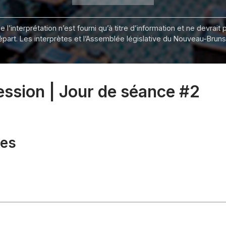
 l’interprétation n’est fourni qu’à titre d’information et ne devra
départ. Les interprètes et l’Assemblée législative du Nouveau-Bru
session | Jour de séance #2
xes