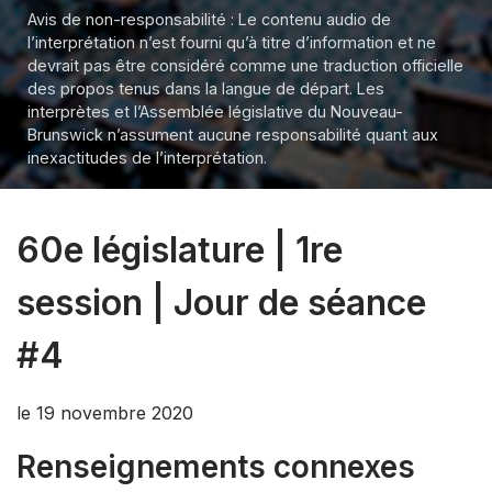
Avis de non-responsabilité : Le contenu audio de
l’interprétation n’est fourni qu’à titre d’information et ne
devrait pas être considéré comme une traduction officielle
des propos tenus dans la langue de départ. Les
interprètes et l’Assemblée législative du Nouveau-
Brunswick n’assument aucune responsabilité quant aux
inexactitudes de l’interprétation.
60e législature | 1re
session | Jour de séance
#4
le 19 novembre 2020
Renseignements connexes