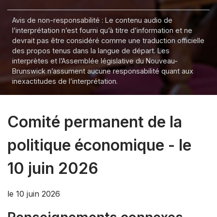
Avis de non-responsabilité : Le contenu audio de
l’interprétation n’est fourni qu’à titre d’information et ne
devrait pas être considéré comme une traduction officielle
des propos tenus dans la langue de départ. Les
interprètes et l’Assemblée législative du Nouveau-
Brunswick n’assument aucune responsabilité quant aux
inexactitudes de l’interprétation.
Comité permanent de la
politique économique - le
10 juin 2026
le 10 juin 2026