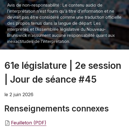
Avis de non-responsabilité : Le contenu audio de
l’interprétation n’est fourni qu’à titre d’information et ne
devrait pas être considéré comme une traduction officielle
des propos tenus dans la langue de départ. Les
interprètes et l’Assemblée législative du Nouveau-
Brunswick n’assument aucune responsabilité quant aux
inexactitudes de l’interprétation.
61e législature | 2e session
| Jour de séance #45
le 2 juin 2026
Renseignements connexes
Feuilleton (PDF)