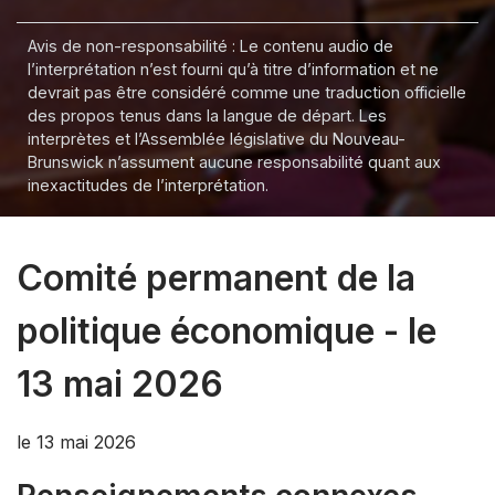
Avis de non-responsabilité : Le contenu audio de
l’interprétation n’est fourni qu’à titre d’information et ne
devrait pas être considéré comme une traduction officielle
des propos tenus dans la langue de départ. Les
interprètes et l’Assemblée législative du Nouveau-
Brunswick n’assument aucune responsabilité quant aux
inexactitudes de l’interprétation.
Comité permanent de la
politique économique - le
13 mai 2026
le 13 mai 2026