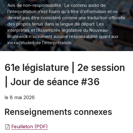
Avis de non-responsabilité : Le contenu audio de
l’interprétation n’est fourni qu’à titre d’information et ne
devrait pas être considéré comme une traduction officielle
des propos tenus dans la langue de départ. Les
interprètes et l’Assemblée législative du Nouveau-
Brunswick n’assument aucune responsabilité quant aux
inexactitudes de l’interprétation.
61e législature | 2e session
| Jour de séance #36
le 8 mai 2026
Renseignements connexes
Feuilleton (PDF)